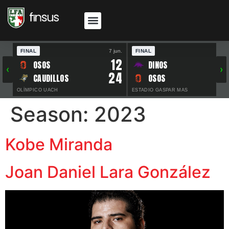
FINAL
7 jun.
FINAL
30 
12
OSOS
DINOS
‹
›
24
CAUDILLOS
OSOS
OLÍMPICO UACH
ESTADIO GASPAR MAS
Season:
2023
Kobe Miranda
Joan Daniel Lara González