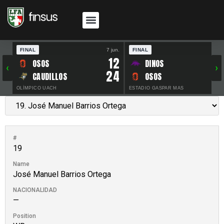
FINAL
7 jun.
FINAL
30 
12
OSOS
DINOS
‹
›
24
CAUDILLOS
OSOS
OLÍMPICO UACH
ESTADIO GASPAR MAS
#
19
Name
José Manuel Barrios Ortega
NACIONALIDAD
—
Position