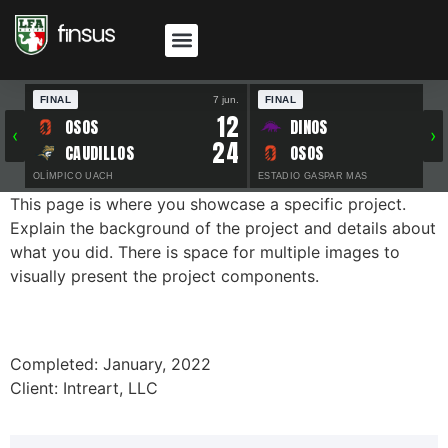
FINAL
7 jun.
FINAL
30 
12
OSOS
DINOS
‹
›
24
CAUDILLOS
OSOS
OLÍMPICO UACH
ESTADIO GASPAR MAS
This page is where you showcase a specific project.
Explain the background of the project and details about
what you did. There is space for multiple images to
visually present the project components.
Completed: January, 2022
Client: Intreart, LLC