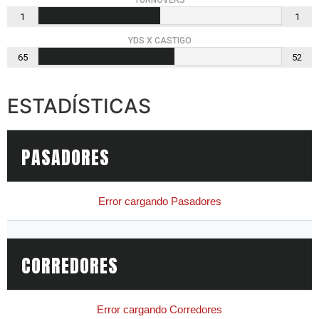
TURNOVERS
1
1
YDS X CASTIGO
65
52
ESTADÍSTICAS