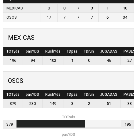
MEXICAS
0
0
7
3
1
10
OSOS
17
7
7
7
6
34
MEXICAS
TOTyds
pasYDS
RushYds
TDpas
TDrun
JUGADAS
PASES
196
94
102
1
0
46
27
OSOS
TOTyds
pasYDS
RushYds
TDpas
TDrun
JUGADAS
PASES
379
230
149
3
2
51
33
TOTyds
379
196
pasYDS