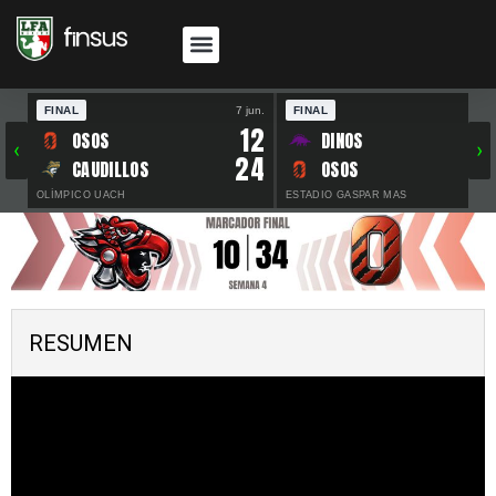
FINAL
7 jun.
FINAL
30 
12
OSOS
DINOS
‹
›
24
CAUDILLOS
OSOS
OLÍMPICO UACH
ESTADIO GASPAR MAS
RESUMEN