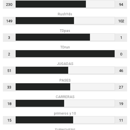
230
94
RushYds
149
102
TDpas
3
1
TDrun
2
0
JUGADAS
51
46
PASES
33
27
CARRERAS
18
19
primeros y 10
15
11