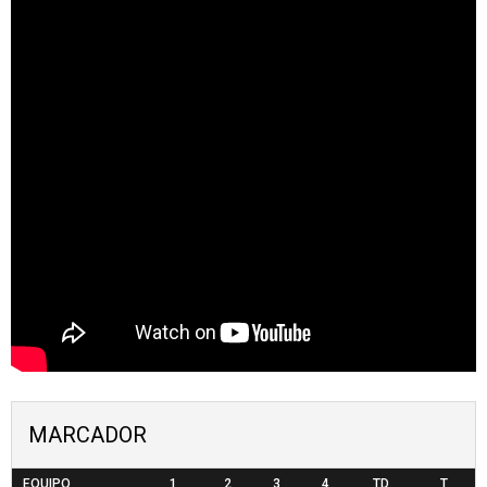
MARCADOR
EQUIPO
1
2
3
4
TD
T