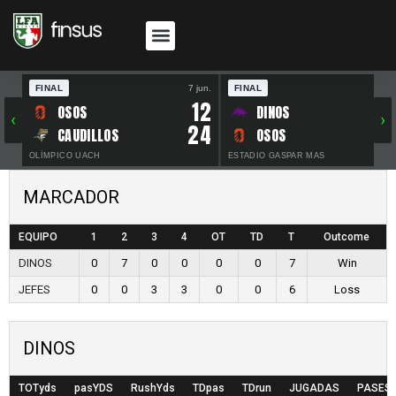
FINAL
7 jun.
FINAL
30 
12
OSOS
DINOS
‹
›
24
CAUDILLOS
OSOS
OLÍMPICO UACH
ESTADIO GASPAR MAS
MARCADOR
EQUIPO
1
2
3
4
OT
TD
T
Outcome
DINOS
0
7
0
0
0
0
7
Win
JEFES
0
0
3
3
0
0
6
Loss
DINOS
TOTyds
pasYDS
RushYds
TDpas
TDrun
JUGADAS
PASES