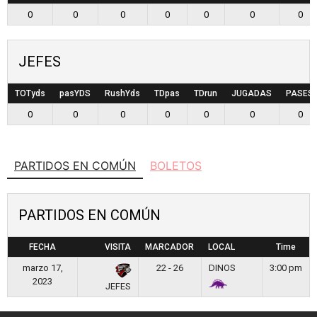
0
0
0
0
0
0
0
JEFES
TOTyds
pasYDS
RushYds
TDpas
TDrun
JUGADAS
PASES
0
0
0
0
0
0
0
PARTIDOS EN COMÚN
BOLETOS
PARTIDOS EN COMÚN
FECHA
VISITA
MARCADOR
LOCAL
Time
marzo 17,
22 - 26
DINOS
3:00 pm
2023
JEFES