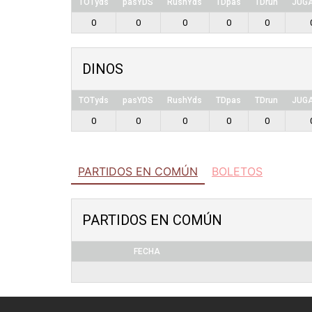
TOTyds
pasYDS
RushYds
TDpas
TDrun
JUG
0
0
0
0
0
DINOS
TOTyds
pasYDS
RushYds
TDpas
TDrun
JUG
0
0
0
0
0
PARTIDOS EN COMÚN
BOLETOS
PARTIDOS EN COMÚN
FECHA