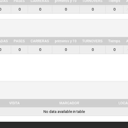
ADAS
PASES
CARRERAS
primeros y 10
TURNOVERS
Tiempo
A
0
0
0
0
0
0
ADAS
PASES
CARRERAS
primeros y 10
TURNOVERS
Tiempo
A
0
0
0
0
0
0
VISITA
MARCADOR
LOCA
No data available in table