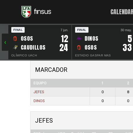
CALENDAR
7 jun.
30 may.
FINAL
FINAL
12
5
OSOS
DINOS
‹
24
33
CAUDILLOS
OSOS
OLÍMPICO UACH
ESTADIO GASPAR MAS
MARCADOR
EQUIPO
1
2
JEFES
0
8
DINOS
0
0
JEFES