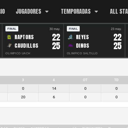
IO
JUGADORES
TEMPORADAS
ALL ST
30 may.
23 may.
FINAL
FINAL
22
22
RAPTORS
REYES
25
25
CAUDILLOS
DINOS
OLIMPICO UACH
OLIMPICO SALTILLO
3
4
OT
TD
0
14
0
0
20
6
0
0