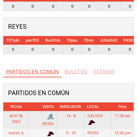
0
0
0
0
0
0
0
REYES
TOTyds
pasYDS
RushYds
TDpas
TDrun
JUGADAS
PASES
0
0
0
0
0
0
0
PARTIDOS EN COMÚN
BOLETOS
ESTADIO
PARTIDOS EN COMÚN
FECHA
VISITA
MARCADOR
LOCAL
Time
abril 18,
14 - 8
GALGOS
11:00 am
2023
REYES
marzo 4,
0 - 10
REYES
12:00 pm