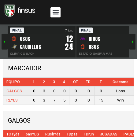
FINAL
7 jun.
FINAL
30 
12
OSOS
DINOS
‹
›
24
CAUDILLOS
OSOS
OLÍMPICO UACH
ESTADIO GASPAR MAS
MARCADOR
EQUIPO
1
2
3
4
OT
TD
T
Outcome
GALGOS
0
3
0
0
0
0
3
Loss
REYES
0
3
7
5
0
0
15
Win
GALGOS
TOTyds
pasYDS
RushYds
TDpas
TDrun
JUGADAS
PASES