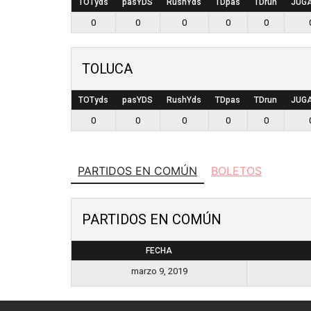
TOTyds
pasYDS
RushYds
TDpas
TDrun
JUG
0
0
0
0
0
TOLUCA
TOTyds
pasYDS
RushYds
TDpas
TDrun
JUG
0
0
0
0
0
PARTIDOS EN COMÚN
BOLETOS
PARTIDOS EN COMÚN
FECHA
marzo 9, 2019