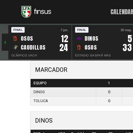
CALENDAR
7 jun.
30 may.
FINAL
FINAL
12
5
OSOS
DINOS
‹
24
33
CAUDILLOS
OSOS
OLÍMPICO UACH
ESTADIO GASPAR MAS
MARCADOR
EQUIPO
1
DINOS
0
TOLUCA
0
DINOS