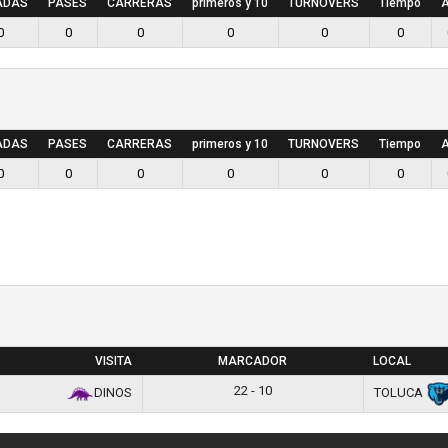
ADAS
PASES
CARRERAS
primeros y 10
TURNOVERS
Tiempo
A
0
0
0
0
0
0
ADAS
PASES
CARRERAS
primeros y 10
TURNOVERS
Tiempo
A
0
0
0
0
0
0
VISITA
MARCADOR
LOCAL
22 - 10
DINOS
TOLUCA