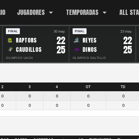
IO
JUGADORES
TEMPORADAS
ALL ST
30 may.
23 may.
FINAL
FINAL
22
22
RAPTORS
REYES
25
25
CAUDILLOS
DINOS
OLIMPICO UACH
OLIMPICO SALTILLO
2
3
4
OT
TD
0
0
0
0
0
0
0
0
0
0