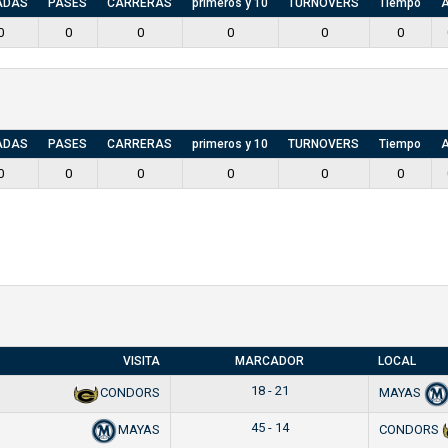
ADAS
PASES
CARRERAS
primeros y 10
TURNOVERS
Tiempo
A
0
0
0
0
0
0
ADAS
PASES
CARRERAS
primeros y 10
TURNOVERS
Tiempo
A
0
0
0
0
0
0
VISITA
MARCADOR
LOCAL
18 - 21
CONDORS
MAYAS
45 - 14
MAYAS
CONDORS