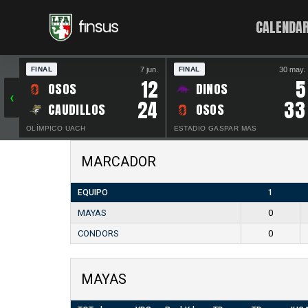
CALENDAR
7 jun.
30 may.
FINAL
FINAL
12
5
OSOS
DINOS
‹
24
33
CAUDILLOS
OSOS
OLÍMPICO UACH
ESTADIO GASPAR MAS
MARCADOR
EQUIPO
1
MAYAS
0
CONDORS
0
MAYAS