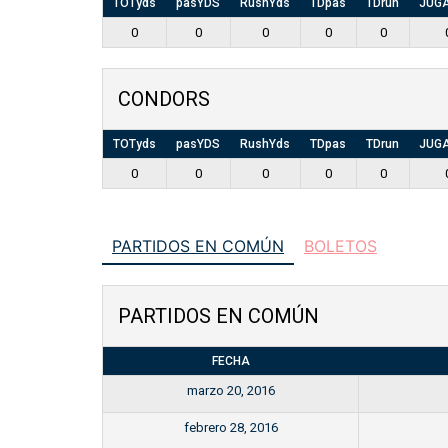
TOTyds
pasYDS
RushYds
TDpas
TDrun
JUG
0
0
0
0
0
CONDORS
TOTyds
pasYDS
RushYds
TDpas
TDrun
JUG
0
0
0
0
0
PARTIDOS EN COMÚN
BOLETOS
PARTIDOS EN COMÚN
FECHA
marzo 20, 2016
febrero 28, 2016