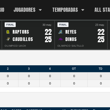
IO
JUGADORES
TEMPORADAS
ALL ST
30 may.
23 may.
FINAL
FINAL
22
22
RAPTORS
REYES
25
25
CAUDILLOS
DINOS
OLIMPICO UACH
OLIMPICO SALTILLO
2
3
4
OT
TD
0
0
0
0
0
0
0
0
0
0