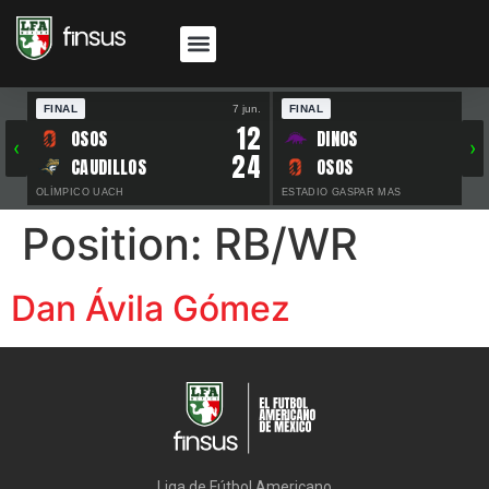
FINAL
7 jun.
FINAL
30 
12
OSOS
DINOS
‹
›
24
CAUDILLOS
OSOS
OLÍMPICO UACH
ESTADIO GASPAR MAS
Position:
RB/WR
Dan Ávila Gómez
Liga de Fútbol Americano
