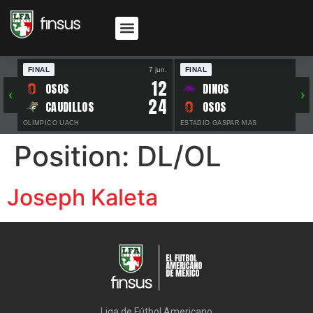
FINAL
7 jun.
FINAL
30 
12
OSOS
DINOS
‹
›
24
CAUDILLOS
OSOS
OLÍMPICO UACH
ESTADIO GASPAR MAS
Position:
DL/OL
Joseph Kaleta
Liga de Fútbol Americano
