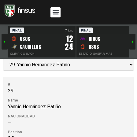
FINAL
7 jun.
FINAL
30 
12
OSOS
DINOS
‹
›
24
CAUDILLOS
OSOS
OLÍMPICO UACH
ESTADIO GASPAR MAS
#
29
Name
Yannic Hernández Patiño
NACIONALIDAD
—
Position