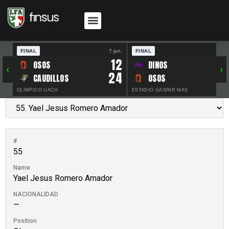
FINAL
7 jun.
FINAL
30 
12
OSOS
DINOS
‹
›
24
CAUDILLOS
OSOS
OLÍMPICO UACH
ESTADIO GASPAR MAS
#
55
Name
Yael Jesus Romero Amador
NACIONALIDAD
—
Position