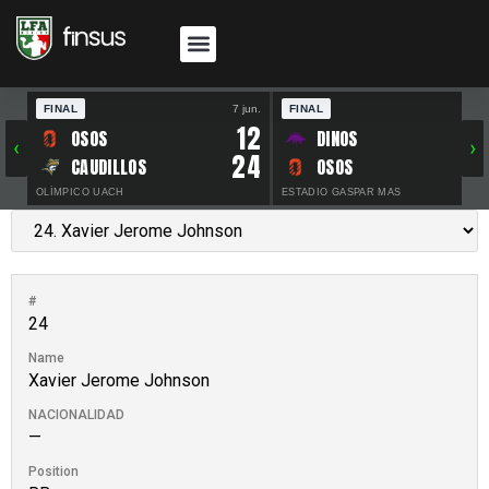
FINAL
7 jun.
FINAL
30 
12
OSOS
DINOS
‹
›
24
CAUDILLOS
OSOS
OLÍMPICO UACH
ESTADIO GASPAR MAS
#
24
Name
Xavier Jerome Johnson
NACIONALIDAD
—
Position