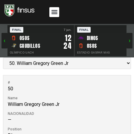
FINAL
7 jun.
FINAL
30 
12
OSOS
DINOS
‹
›
24
CAUDILLOS
OSOS
OLÍMPICO UACH
ESTADIO GASPAR MAS
#
50
Name
William Gregory Green Jr
NACIONALIDAD
—
Position