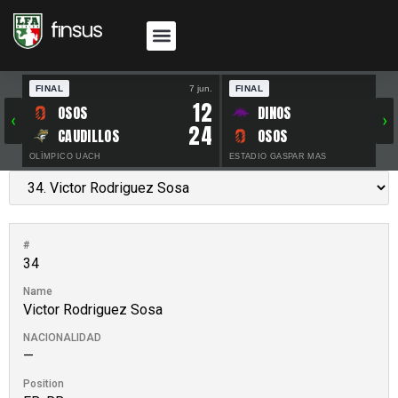
FINAL
7 jun.
FINAL
30 
12
OSOS
DINOS
‹
›
24
CAUDILLOS
OSOS
OLÍMPICO UACH
ESTADIO GASPAR MAS
#
34
Name
Victor Rodriguez Sosa
NACIONALIDAD
—
Position