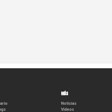
MÁS
ario
Noticias
ngs
Videos