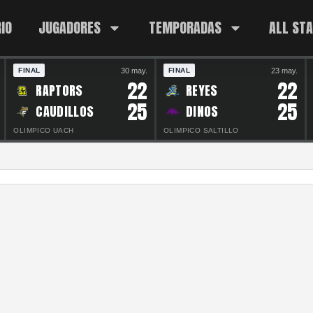
IO
JUGADORES
TEMPORADAS
ALL ST
30 may.
23 may.
FINAL
FINAL
22
22
RAPTORS
REYES
25
25
CAUDILLOS
DINOS
OLIMPICO UACH
OLIMPICO SALTILLO