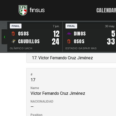
CALENDAR
7 jun.
30 may.
FINAL
FINAL
12
5
OSOS
DINOS
‹
24
33
CAUDILLOS
OSOS
OLÍMPICO UACH
ESTADIO GASPAR MAS
#
17
Name
Víctor Fernando Cruz Jiménez
NACIONALIDAD
—
Position