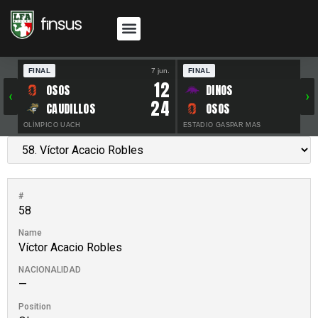
FINAL
7 jun.
FINAL
30 
12
OSOS
DINOS
‹
›
24
CAUDILLOS
OSOS
OLÍMPICO UACH
ESTADIO GASPAR MAS
#
58
Name
Víctor Acacio Robles
NACIONALIDAD
—
Position