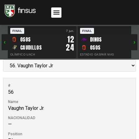
FINAL
7 jun.
FINAL
30 
12
OSOS
DINOS
‹
›
24
CAUDILLOS
OSOS
OLÍMPICO UACH
ESTADIO GASPAR MAS
#
56
Name
Vaughn Taylor Jr
NACIONALIDAD
—
Position