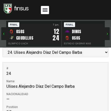
FINAL
7 jun.
FINAL
30 
12
OSOS
DINOS
‹
›
24
CAUDILLOS
OSOS
OLÍMPICO UACH
ESTADIO GASPAR MAS
#
24
Name
Ulises Alejandro Díaz Del Campo Barba
NACIONALIDAD
—
Position