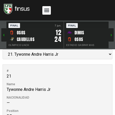
FINAL
7 jun.
FINAL
30 
12
OSOS
DINOS
‹
›
24
CAUDILLOS
OSOS
OLÍMPICO UACH
ESTADIO GASPAR MAS
#
21
Name
Tywonne Andre Harris Jr
NACIONALIDAD
—
Position