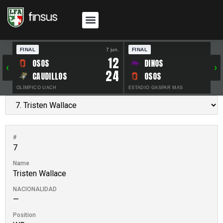
FINAL
7 jun.
FINAL
30 
12
OSOS
DINOS
‹
›
24
CAUDILLOS
OSOS
OLÍMPICO UACH
ESTADIO GASPAR MAS
#
7
Name
Tristen Wallace
NACIONALIDAD
—
Position