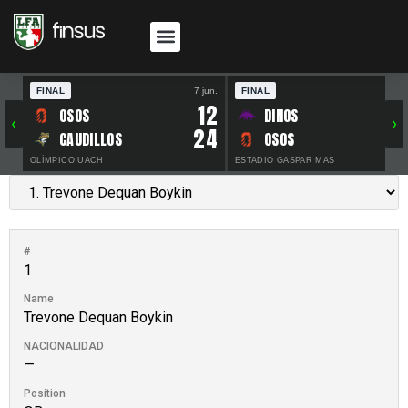
FINAL
7 jun.
FINAL
30 
12
OSOS
DINOS
‹
›
24
CAUDILLOS
OSOS
OLÍMPICO UACH
ESTADIO GASPAR MAS
#
1
Name
Trevone Dequan Boykin
NACIONALIDAD
—
Position