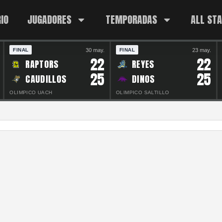
IO
JUGADORES
TEMPORADAS
ALL ST
30 may.
23 may.
FINAL
FINAL
22
22
RAPTORS
REYES
25
25
CAUDILLOS
DINOS
OLIMPICO UACH
OLIMPICO SALTILLO