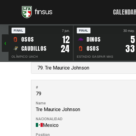
CALENDAR
7 jun.
30 may.
FINAL
FINAL
12
5
OSOS
DINOS
‹
24
33
CAUDILLOS
OSOS
OLÍMPICO UACH
ESTADIO GASPAR MAS
#
79
Name
Tre Maurice Johnson
NACIONALIDAD
Mexico
Position