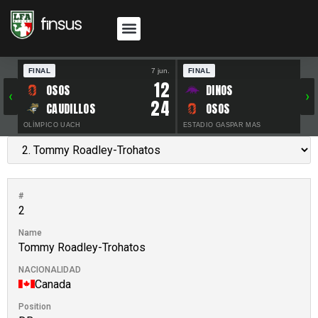
FINAL
7 jun.
FINAL
30 
12
OSOS
DINOS
‹
›
24
CAUDILLOS
OSOS
OLÍMPICO UACH
ESTADIO GASPAR MAS
#
2
Name
Tommy Roadley-Trohatos
NACIONALIDAD
Canada
Position