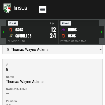
FINAL
7 jun.
FINAL
30 
12
OSOS
DINOS
‹
›
24
CAUDILLOS
OSOS
OLÍMPICO UACH
ESTADIO GASPAR MAS
#
8
Name
Thomas Wayne Adams
NACIONALIDAD
—
Position