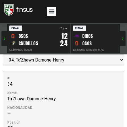
FINAL
7 jun.
FINAL
30 
12
OSOS
DINOS
‹
›
24
CAUDILLOS
OSOS
OLÍMPICO UACH
ESTADIO GASPAR MAS
#
34
Name
Ta'Zhawn Damone Henry
NACIONALIDAD
—
Position