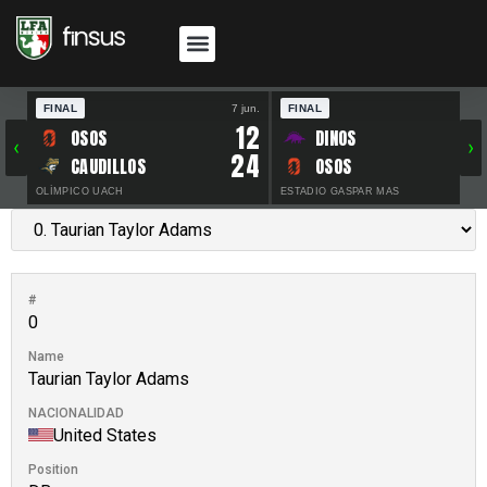
FINAL
7 jun.
FINAL
30 
12
OSOS
DINOS
‹
›
24
CAUDILLOS
OSOS
OLÍMPICO UACH
ESTADIO GASPAR MAS
#
0
Name
Taurian Taylor Adams
NACIONALIDAD
United States
Position