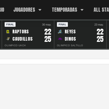
IO
JUGADORES
TEMPORADAS
ALL ST
30 may.
23 may.
FINAL
FINAL
22
22
RAPTORS
REYES
25
25
CAUDILLOS
DINOS
OLIMPICO UACH
OLIMPICO SALTILLO