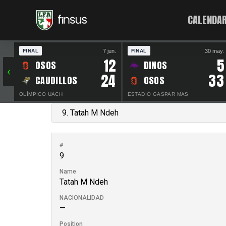
CALENDAR
7 jun.
30 may.
FINAL
FINAL
12
5
OSOS
DINOS
‹
24
33
CAUDILLOS
OSOS
OLÍMPICO UACH
ESTADIO GASPAR MAS
#
9
Name
Tatah M Ndeh
NACIONALIDAD
—
Position