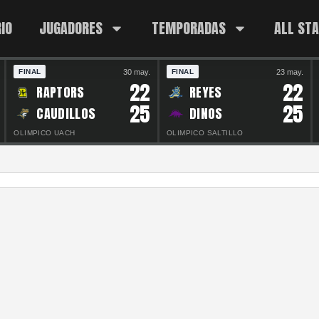
IO
JUGADORES
TEMPORADAS
ALL ST
30 may.
23 may.
FINAL
FINAL
22
22
RAPTORS
REYES
25
25
CAUDILLOS
DINOS
OLIMPICO UACH
OLIMPICO SALTILLO