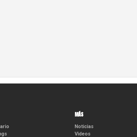
MÁS
ario
Noticias
ngs
Videos