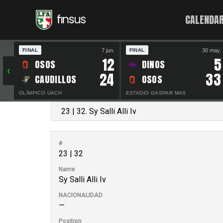
CALENDAR
7 jun.
30 may.
FINAL
FINAL
12
5
OSOS
DINOS
‹
24
33
CAUDILLOS
OSOS
OLÍMPICO UACH
ESTADIO GASPAR MAS
#
23 | 32
Name
Sy Salli Alli Iv
NACIONALIDAD
—
Position