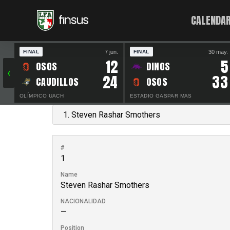
CALENDAR
7 jun.
30 may.
FINAL
FINAL
12
5
OSOS
DINOS
‹
24
33
CAUDILLOS
OSOS
OLÍMPICO UACH
ESTADIO GASPAR MAS
#
1
Name
Steven Rashar Smothers
NACIONALIDAD
—
Position