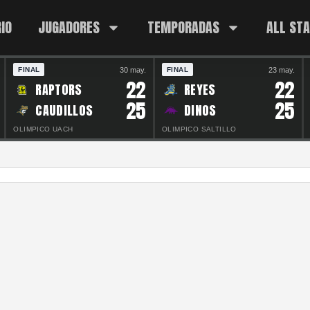
IO
JUGADORES
TEMPORADAS
ALL ST
30 may.
23 may.
FINAL
FINAL
22
22
RAPTORS
REYES
25
25
CAUDILLOS
DINOS
OLIMPICO UACH
OLIMPICO SALTILLO