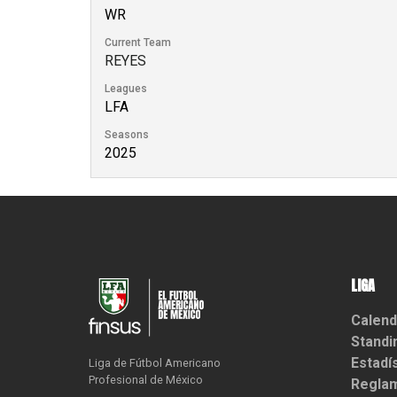
WR
Current Team
REYES
Leagues
LFA
Seasons
2025
LIGA
Calend
Standi
Estadí
Liga de Fútbol Americano

Profesional de México
Reglam