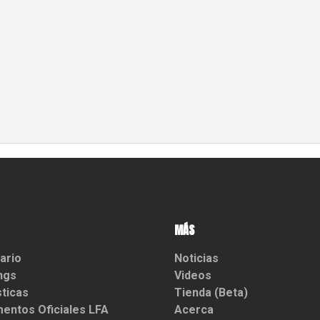
MÁS
ario
Noticias
ngs
Videos
sticas
Tienda (Beta)
entos Oficiales LFA
Acerca