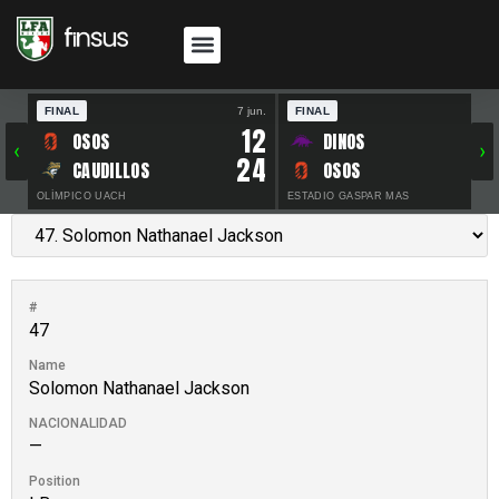
FINAL
7 jun.
FINAL
30 
12
OSOS
DINOS
‹
›
24
CAUDILLOS
OSOS
OLÍMPICO UACH
ESTADIO GASPAR MAS
#
47
Name
Solomon Nathanael Jackson
NACIONALIDAD
—
Position