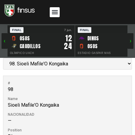
FINAL
7 jun.
FINAL
30 
12
OSOS
DINOS
‹
›
24
CAUDILLOS
OSOS
OLÍMPICO UACH
ESTADIO GASPAR MAS
#
98
Name
Sioeli Mafile'O Kongaika
NACIONALIDAD
—
Position