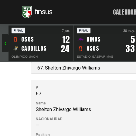
CALENDAR
7 jun.
30 may.
FINAL
FINAL
12
5
OSOS
DINOS
‹
24
33
CAUDILLOS
OSOS
OLÍMPICO UACH
ESTADIO GASPAR MAS
#
67
Name
Shelton Zhivargo Williams
NACIONALIDAD
—
Position