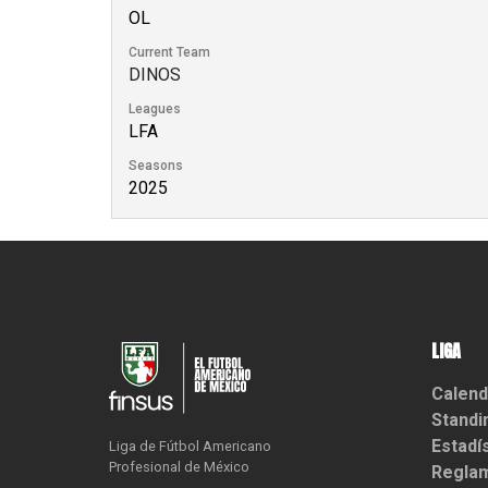
OL
Current Team
DINOS
Leagues
LFA
Seasons
2025
LIGA
Calend
Standi
Estadí
Liga de Fútbol Americano

Profesional de México
Reglam