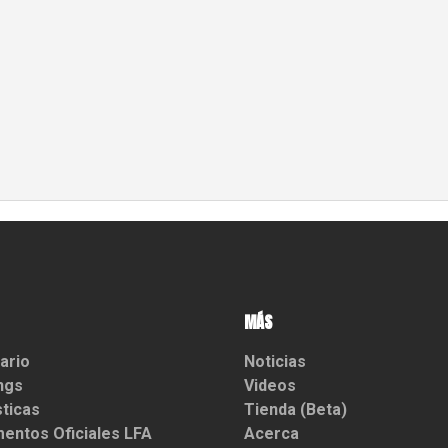
MÁS
ario
Noticias
ngs
Videos
sticas
Tienda (Beta)
entos Oficiales LFA
Acerca