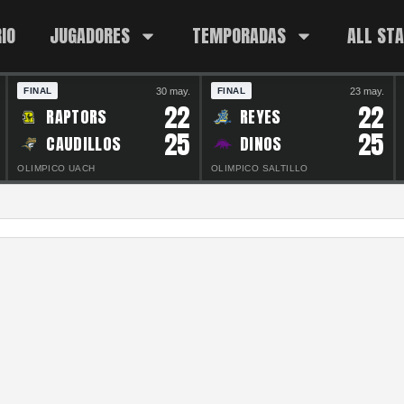
IO
JUGADORES
TEMPORADAS
ALL ST
30 may.
23 may.
FINAL
FINAL
22
22
RAPTORS
REYES
25
25
CAUDILLOS
DINOS
OLIMPICO UACH
OLIMPICO SALTILLO