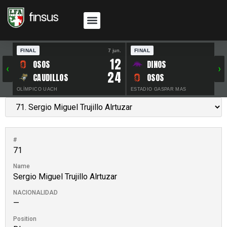
FINAL
7 jun.
FINAL
30 
12
OSOS
DINOS
‹
›
24
CAUDILLOS
OSOS
OLÍMPICO UACH
ESTADIO GASPAR MAS
#
71
Name
Sergio Miguel Trujillo Alrtuzar
NACIONALIDAD
—
Position