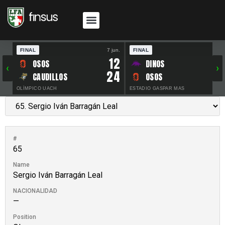
FINAL
7 jun.
FINAL
30 
12
OSOS
DINOS
‹
›
24
CAUDILLOS
OSOS
OLÍMPICO UACH
ESTADIO GASPAR MAS
#
65
Name
Sergio Iván Barragán Leal
NACIONALIDAD
—
Position