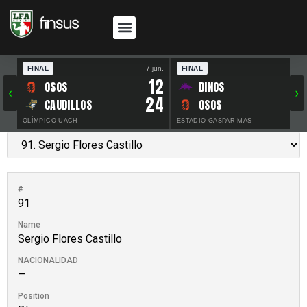
FINAL
7 jun.
FINAL
30 
12
OSOS
DINOS
‹
›
24
CAUDILLOS
OSOS
OLÍMPICO UACH
ESTADIO GASPAR MAS
#
91
Name
Sergio Flores Castillo
NACIONALIDAD
—
Position