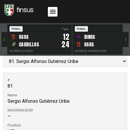
FINAL
7 jun.
FINAL
30 
12
OSOS
DINOS
‹
›
24
CAUDILLOS
OSOS
OLÍMPICO UACH
ESTADIO GASPAR MAS
#
81
Name
Sergio Alfonso Gutiérrez Uribe
NACIONALIDAD
—
Position