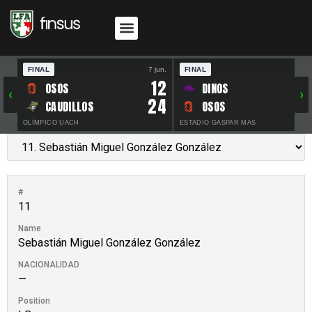
FINAL
7 jun.
FINAL
30 
12
OSOS
DINOS
‹
›
24
CAUDILLOS
OSOS
OLÍMPICO UACH
ESTADIO GASPAR MAS
#
11
Name
Sebastián Miguel González González
NACIONALIDAD
—
Position