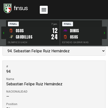
FINAL
7 jun.
FINAL
30 
12
OSOS
DINOS
‹
›
24
CAUDILLOS
OSOS
OLÍMPICO UACH
ESTADIO GASPAR MAS
#
94
Name
Sebastian Felipe Ruiz Hernández
NACIONALIDAD
—
Position