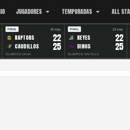
IO
JUGADORES
TEMPORADAS
ALL ST
30 may.
23 may.
FINAL
FINAL
22
22
RAPTORS
REYES
25
25
CAUDILLOS
DINOS
OLIMPICO UACH
OLIMPICO SALTILLO