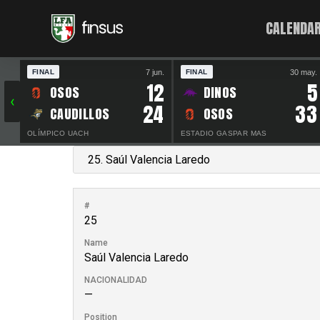
CALENDAR
7 jun.
30 may.
FINAL
FINAL
12
5
OSOS
DINOS
‹
24
33
CAUDILLOS
OSOS
OLÍMPICO UACH
ESTADIO GASPAR MAS
#
25
Name
Saúl Valencia Laredo
NACIONALIDAD
—
Position