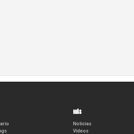
MÁS
ario
Noticias
ngs
Videos