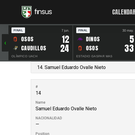
CALENDAR
7 jun.
30 may.
FINAL
FINAL
12
5
OSOS
DINOS
‹
24
33
CAUDILLOS
OSOS
OLÍMPICO UACH
ESTADIO GASPAR MAS
#
14
Name
Samuel Eduardo Ovalle Nieto
NACIONALIDAD
—
Position