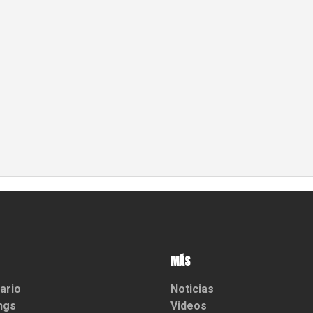
MÁS
ario
Noticias
ngs
Videos