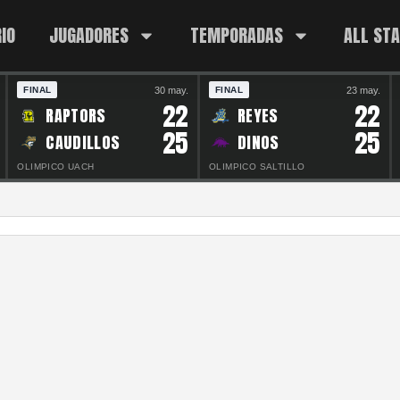
IO
JUGADORES
TEMPORADAS
ALL ST
30 may.
23 may.
FINAL
FINAL
22
22
RAPTORS
REYES
25
25
CAUDILLOS
DINOS
OLIMPICO UACH
OLIMPICO SALTILLO