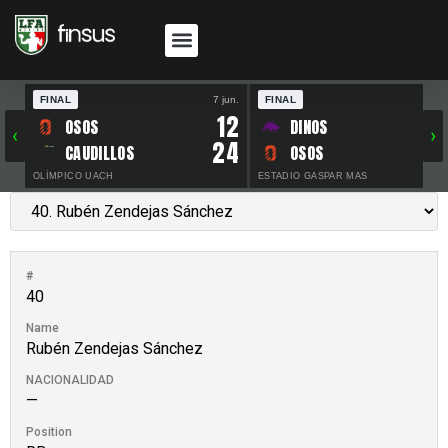
FINAL
7 jun.
FINAL
30 
12
OSOS
DINOS
‹
›
24
CAUDILLOS
OSOS
OLÍMPICO UACH
ESTADIO GASPAR MAS
#
40
Name
Rubén Zendejas Sánchez
NACIONALIDAD
—
Position