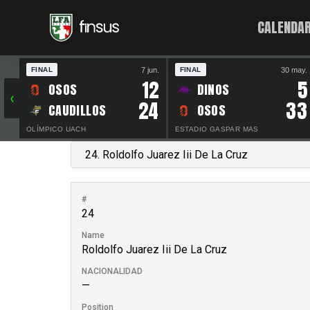
CALENDAR
7 jun.
30 may.
FINAL
FINAL
12
5
OSOS
DINOS
‹
24
33
CAUDILLOS
OSOS
OLÍMPICO UACH
ESTADIO GASPAR MAS
#
24
Name
Roldolfo Juarez Iii De La Cruz
NACIONALIDAD
—
Position