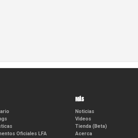
MÁS
ario
Noticias
ngs
Videos
sticas
Tienda (Beta)
entos Oficiales LFA
Acerca