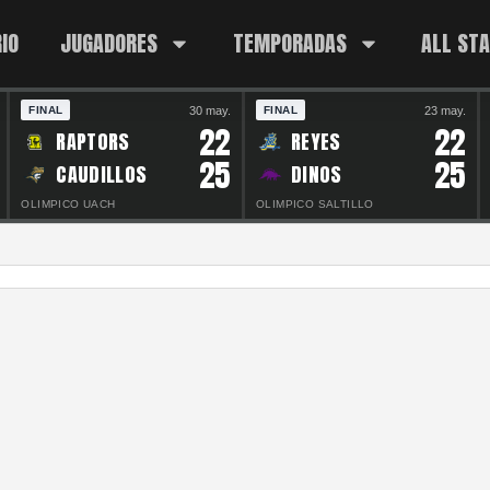
IO
JUGADORES
TEMPORADAS
ALL ST
30 may.
23 may.
FINAL
FINAL
22
22
RAPTORS
REYES
25
25
CAUDILLOS
DINOS
OLIMPICO UACH
OLIMPICO SALTILLO