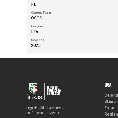
RB
Current Team
OSOS
Leagues
LFA
Seasons
2025
LIGA
Calend
Standi
Estadí
Liga de Fútbol Americano

Profesional de México
Reglam