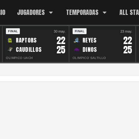
IO
JUGADORES
TEMPORADAS
ALL ST
30 may.
23 may.
FINAL
FINAL
22
22
RAPTORS
REYES
25
25
CAUDILLOS
DINOS
OLIMPICO UACH
OLIMPICO SALTILLO