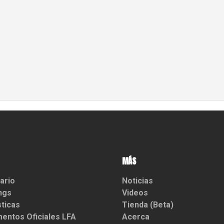
MÁS
ario
Noticias
ngs
Videos
sticas
Tienda (Beta)
entos Oficiales LFA
Acerca