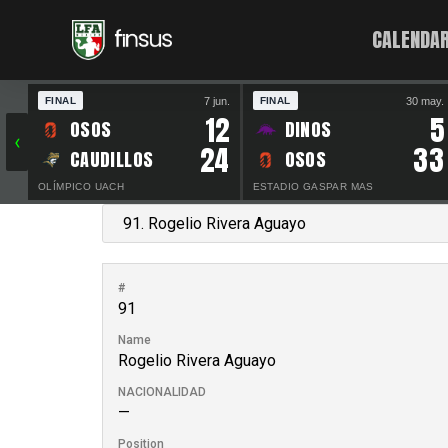
CALENDAR
7 jun.
30 may.
FINAL
FINAL
12
5
OSOS
DINOS
‹
24
33
CAUDILLOS
OSOS
OLÍMPICO UACH
ESTADIO GASPAR MAS
#
91
Name
Rogelio Rivera Aguayo
NACIONALIDAD
—
Position