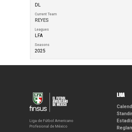
DL
Current Team
REYES
Leagues
LFA
Seasons
2025
LIGA
Calend
Standi
Estadí
Liga de Fútbol Americano

Profesional de México
Reglam