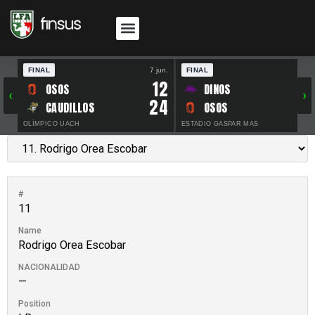
FINAL
7 jun.
FINAL
30 
12
OSOS
DINOS
‹
›
24
CAUDILLOS
OSOS
OLÍMPICO UACH
ESTADIO GASPAR MAS
#
11
Name
Rodrigo Orea Escobar
NACIONALIDAD
—
Position