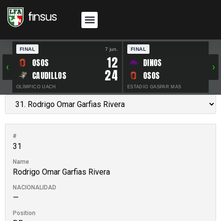
FINAL
7 jun.
FINAL
30 
12
OSOS
DINOS
‹
›
24
CAUDILLOS
OSOS
OLÍMPICO UACH
ESTADIO GASPAR MAS
#
31
Name
Rodrigo Omar Garfias Rivera
NACIONALIDAD
—
Position