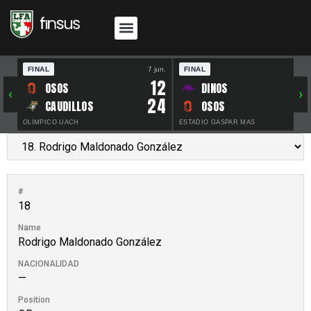
FINAL
7 jun.
FINAL
30 
12
OSOS
DINOS
‹
›
24
CAUDILLOS
OSOS
OLÍMPICO UACH
ESTADIO GASPAR MAS
#
18
Name
Rodrigo Maldonado González
NACIONALIDAD
—
Position