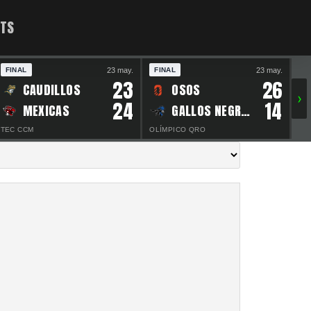
ATS
23 may.
23 may.
FINAL
FINAL
F
23
26
CAUDILLOS
OSOS
›
24
14
MEXICAS
GALLOS NEGROS
TEC CCM
OLÍMPICO QRO
ES