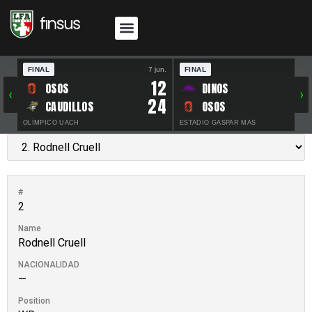
FINAL
7 jun.
FINAL
30 
12
OSOS
DINOS
‹
›
24
CAUDILLOS
OSOS
OLÍMPICO UACH
ESTADIO GASPAR MAS
#
2
Name
Rodnell Cruell
NACIONALIDAD
—
Position